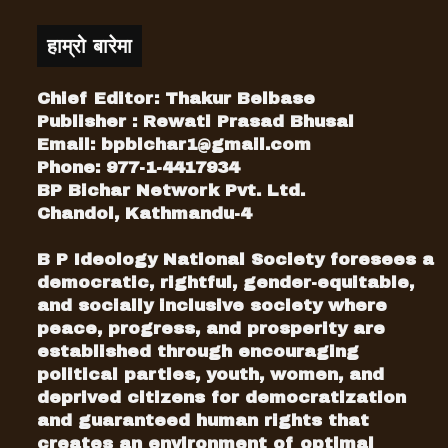
हाम्रो बारेमा
Chief Editor: Thakur Belbase
Publisher : Rewati Prasad Bhusal
Email:
bpbichar1@gmail.com
Phone: 977-1-4417934
BP Bichar Network Pvt. Ltd.
Chandol, Kathmandu-4
B P Ideology National Society foresees a
democratic, rightful, gender-equitable,
and socially inclusive society where
peace, progress, and prosperity are
established through encouraging
political parties, youth, women, and
deprived citizens for democratization
and guaranteed human rights that
creates an environment of optimal