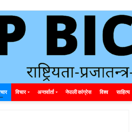
unding_rainbet_empower_informed_crypto_wagering_decision
चार
विचार
अन्तर्वार्ता
नेपाली कांग्रेस
विश्व
साहित्य