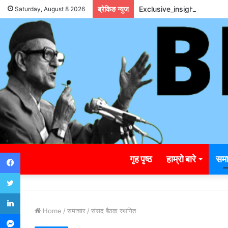
ब्रेकिङ न्युज
Exclusive_insights_surro
Saturday, August 8 2026
Facebook
गृह पृष्ठ
हाम्रो बारे
समा
Twitter
LinkedIn
Home
/
समाचार
/
संसद बैठक स्थगित
Messenger