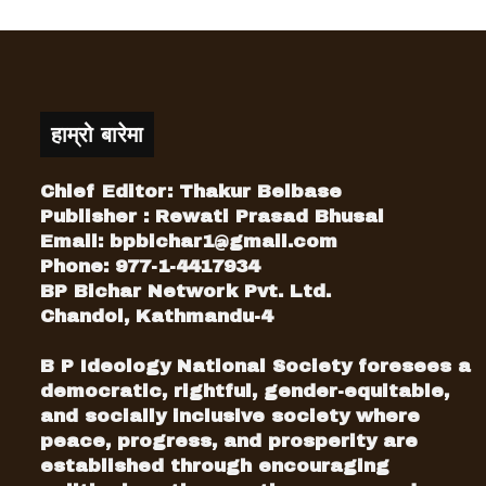
हाम्रो बारेमा
Chief Editor: Thakur Belbase
Publisher : Rewati Prasad Bhusal
Email:
bpbichar1@gmail.com
Phone: 977-1-4417934
BP Bichar Network Pvt. Ltd.
Chandol, Kathmandu-4
B P Ideology National Society foresees a
democratic, rightful, gender-equitable,
and socially inclusive society where
peace, progress, and prosperity are
established through encouraging