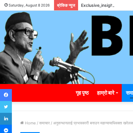
ब्रेकिङ न्युज
Exclusive_insights_surro
Saturday, August 8 2026
Facebook
गृह पृष्ठ
हाम्रो बारे
समा
Twitter
LinkedIn
Home
/
समाचार
/
अनुसन्धानलाई प्रभावकारी बनाउन महान्यायाधिवक्ता खरेलको
Messenger