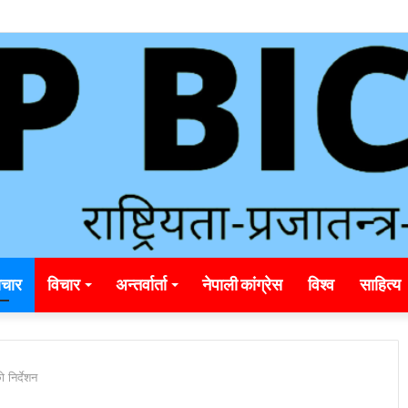
unding_rainbet_empower_informed_crypto_wagering_decision
चार
विचार
अन्तर्वार्ता
नेपाली कांग्रेस
विश्व
साहित्य
 निर्देशन