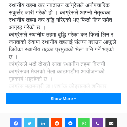
स्थानीय तहमा कर नबढाउन कांग्रेसले अनौपचारिक
सकुर्लर जारी गरेको हो । कांग्रेसले आफ्नो नेतृत्वका
स्थानीय तहमा कर वृद्धि गरिएको भए फिर्ता लिन समेत
आग्रह गरेको छ ।
कांग्रेसले स्थानीय तहमा वृद्धि गरेका कर फिर्ता लिन र
जनताको सेवामा स्थानीय तहलाई संलग्न गराउन आफूले
जितेका स्थानीय तहका प्रमुखको भेला पनि गर्ने भएको
छ ।
कांग्रेसले भदौ दोस्रो साता स्थानीय तहमा विजयी
कांग्रेसका मेयरको भेला काठमाडौंमा आयोजनाको
गृहकार्य भइरहेको छ ।
कांग्रेस महामन्त्री डा।शशांक कोइरालाले शनिबार
विराटनगरमा पार्टी विजयी भएका स्थानीय तहमा कर
Show More
नबढ्ने बताएका थिए ।
भदौ १२, १३ र १४ गते काठमाडौंमा नगरपालिका
महासंघको भेला हुन लागेको मौका छोपेर कांग्रेसले
LinkedIn
Reddit
Messenger
WhatsApp
Viber
Share via Email
आफ्नो पार्टीबाट विजयी मेयरसँग छलफल गर्ने तयारी