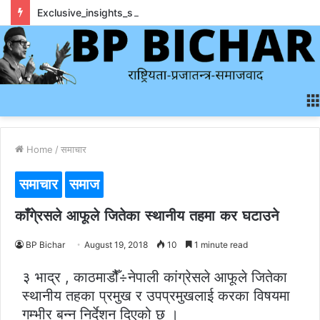
Exclusive_insights_surrounding_rainbet_empower_informed_crypto_wagering_decision
Home
/
समाचार
समाचार
समाज
काँगे्रसले आफूले जितेका स्थानीय तहमा कर घटाउने
BP Bichar
August 19, 2018
10
1 minute read
३ भाद्र , काठमाडौैँ÷नेपाली कांग्रेसले आफूले जितेका
स्थानीय तहका प्रमुख र उपप्रमुखलाई करका विषयमा
गम्भीर बन्न निर्देशन दिएको छ ।