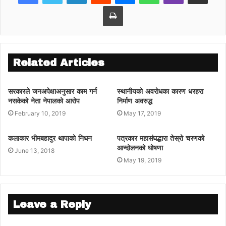
गरेको छ ।
Print
काठमाडौं जिल्लाको चन्द्रागिरि नगरपालिकासहित
कांग्रेसले जितेका अन्य स्थानीय तहमा समेत कर वृद्धि
नगरी कांग्रेसले अन्य स्थानीय तहमा गरिएको कर
वृद्धिको विरोध गर्ने भएको छ । धनगढी
Related Articles
उपमहानगरपालिकाका मेयर निर्पबहादुर ओडले पनि
कांग्रेस विजयी स्थानीय तहमा कर नबढ्ने जानकारी
सरकारले जनअपेक्षाअनुसार काम गर्न
स्थानीयको अवरोधका कारण धरहरा
दिएका छन् ।
नसकेको नेता नेपालको आरोप
निर्माण अवरुद्ध
February 10, 2019
May 17, 2019
कलाकार भीमबहादुर थापाको निधन
पत्रकार महासंघद्धारा तेस्रो चरणको
आन्दोलनको घोषणा
June 13, 2018
May 19, 2019
Leave a Reply