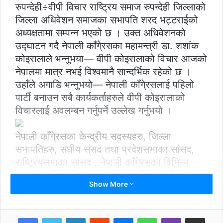
रुपन्देही÷वीपी विचार राष्ट्रिय समाज रुपन्देही जिल्लाको
जिल्ला अधिवेशन समाजका सभापति शरद भट्टराईको
अध्यक्षतामा सम्पन्न भएको छ । उक्त अधिवेशनको
उद्घाटन गदै नेपाली काँगे्रसका महामन्त्री डा. शशांक
कोइरालाले भन्नुभया— वीपी कोइरालाको विचार आजको
नेपालमा मात्र नभई विश्वमानै सान्दर्भिक रहेको छ ।
उहाँले अगाडि भन्नुभयो— नेपाली काँगे्रसलाई पहिलो
पार्टी बनाउन सबै कार्यकर्ताहरुले वीपी कोइरालाको
विचारलाई अवलम्बन गर्नुपर्ने उल्लेख गर्नुभयो ।
नेपाली काँगे्रसका केन्द्रीय सदस्यहरु, जिल्ला
सभापतिहरु, संघीय संसद तथा प्रदेशसभाका सांसद,
राष्ट्रियसभाका सांसद , नेपाली काँगे्रसका विभिन्न
तहका पदाधिकारीहरु ३ सय भन्दा बढि सहभागि भएको
Show More
उक्त अधिवेशनले शरद भट्टराईलाई वीपी विचार
राष्ट्रिय समाज रुपन्देहीको सभापतिमा निर्वाचित गरेको
छ । समाजको विधानअनुसार नवनिर्वाचित सभापतिले
LinkedIn
Reddit
Messenger
WhatsApp
Viber
Share via Email