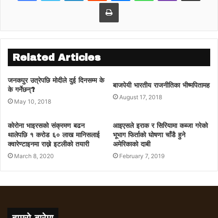
लागि धन्यवाद भनेका छन्। त्यसपछि उनले नेपालसँगको
Print
सम्बन्ध अझै नजिक रहने विश्वास व्यक्त गरेका छन् ।
ओलीसँगै प्रमुख प्रतिपक्षी दल नेपाली कांग्रेसका
सभापति देउवाले मोदी र अमित शाहलाई मेन्सन गर्दै बधाई
दिएका थिए । देउवालाई पनि मोदीले जवाफ फर्काएका
Related Articles
छन्। मोदीले देउवालाई जवाफ फर्काउँदै शुभकामनाका
लागि धन्यवाद भनेका छन्। ‘भारत र नेपाल निकट
जनकपुर उत्रेपछि मोदीले दुई दिनसम्म के
बाजपेयी भारतीय राजनीतिका भीष्मपितामह
छिमेकीकारूपमा विशेष सम्बन्ध राख्दै आएका छन्।
के गर्नेछन्?
August 17, 2018
May 10, 2018
कोरोना भाइरसको संक्रमण बढन
आइएसले इराक र सिरियामा कब्जा गरेको
थालेपछि १ करोड ६० लाख मानिसलाई
भूभाग फिर्ताको घोषणा चाँडै हुने
क्वारेण्टाइनमा राख्ने इटलीको तयारी
अमेरिकाको दाबी
March 8, 2020
February 7, 2019