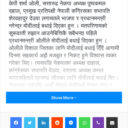
केपी शर्मा ओली, सत्तारुढ नेकपा अध्यक्ष पुष्पकमल
दहाल, प्रमुख प्रतिपक्षी नेपाली काँगे्रसका सभापति
शेरवहादुर देउवा लगायतले भाजपा र प्रधानमन्त्री
नरेन्द्र मोदीलाई बधाई दिएका हुन । मतपरिणामको
सुरूवाती रुझान आउनेबित्तिकै सबैभन्दा पहिले
प्रधानमन्त्री ओलीले मोदीलाई बधाई दिएका हुन ।
ओलीले विशाल जितका लागि मोदीलाई बधाई दिँदै आगामी
दिनमा सहकार्य अझै मजबुत र निकट हुने विश्वास व्यक्त
गरेका थिए। त्यसपछि नेकपाका अध्यक्ष दाहाल,
कांग्रेसका सभापति देउवा, राप्रपा अध्यक्ष कमल
थापासहितले प्रचण्ड जीतका लागि मोदीलाई बधाई दिए।
नेपालका एकपछि अर्को नेताले मोदीलाई मेन्सन गरेर र
नगरी सामाजिक सञ्जाल ट्वीटरबाट बधाई दिए। मोदीले
Show More
आफूलाई ट्विटरमार्फत् बधाई दिने सबैलाई मेन्सन गरेर
जवाफ फर्काएका छन्। ओलीसँग सहकार्य
प्रधानमन्त्रीको व्यक्तिगत ट्वीटर ह्यान्डल केपी शर्मा
LinkedIn
Reddit
Messenger
WhatsApp
Viber
Share via Email
ओलीमा मेन्सन गर्दै मोदीले सबैभन्दा पहिले न्यानो बधाइका