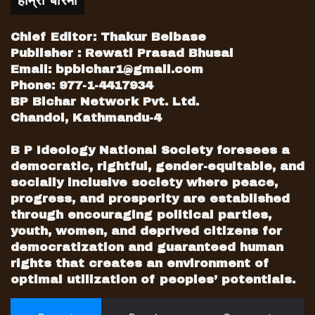
हाम्रो बारेमा
Chief Editor: Thakur Belbase
Publisher : Rewati Prasad Bhusal
Email:
bpbichar1@gmail.com
Phone: 977-1-4417934
BP Bichar Network Pvt. Ltd.
Chandol, Kathmandu-4
B P Ideology National Society foresees a
democratic, rightful, gender-equitable, and
socially inclusive society where peace,
progress, and prosperity are established
through encouraging political parties,
youth, women, and deprived citizens for
democratization and guaranteed human
rights that creates an environment of
optimal utilization of peoples’ potentials.