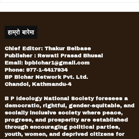
हाम्रो बारेमा
Chief Editor: Thakur Belbase
Publisher : Rewati Prasad Bhusal
Email:
bpbichar1@gmail.com
Phone: 977-1-4417934
BP Bichar Network Pvt. Ltd.
Chandol, Kathmandu-4
B P Ideology National Society foresees a
democratic, rightful, gender-equitable, and
socially inclusive society where peace,
progress, and prosperity are established
through encouraging political parties,
youth, women, and deprived citizens for