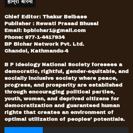
हाम्रो बारेमा
Chief Editor: Thakur Belbase
Publisher : Rewati Prasad Bhusal
Email:
bpbichar1@gmail.com
Phone: 977-1-4417934
BP Bichar Network Pvt. Ltd.
Chandol, Kathmandu-4
B P Ideology National Society foresees a
democratic, rightful, gender-equitable, and
socially inclusive society where peace,
progress, and prosperity are established
through encouraging political parties,
youth, women, and deprived citizens for
democratization and guaranteed human
rights that creates an environment of
optimal utilization of peoples’ potentials.