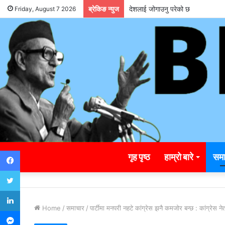
ब्रेकिङ न्युज
देशलाई जोगाउनु परेको छ
Friday, August 7 2026
Facebook
गृह पृष्ठ
हाम्रो बारे
समा
Twitter
LinkedIn
Home
/
समाचार
/
पार्टीमा मनपरी नहटे कांग्रेस झनै कमजोर बन्छ : कांग्रेस ने
Messenger