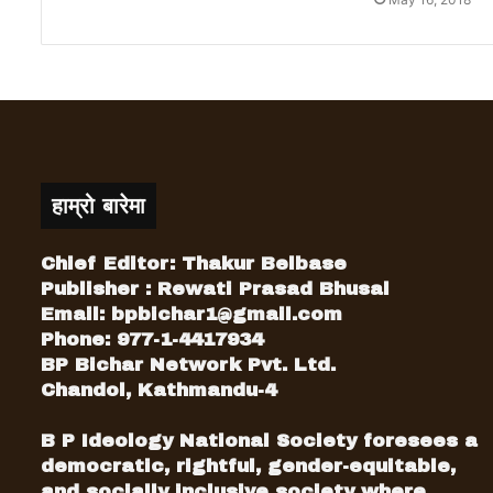
हाम्रो बारेमा
Chief Editor: Thakur Belbase
Publisher : Rewati Prasad Bhusal
Email:
bpbichar1@gmail.com
Phone: 977-1-4417934
BP Bichar Network Pvt. Ltd.
Chandol, Kathmandu-4
B P Ideology National Society foresees a
democratic, rightful, gender-equitable,
and socially inclusive society where