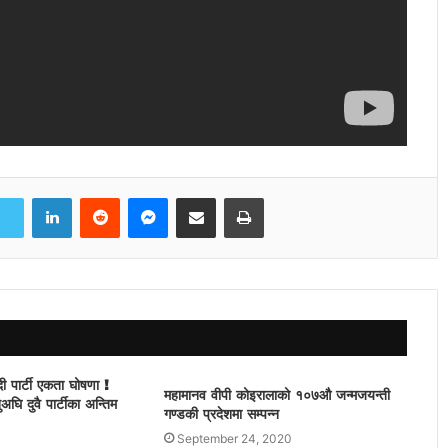
LinkedIn
Reddit
Messenger
Share via Email
Print
ी पार्टी एकता घोषणा !
महामानव वीपी कोइरालाको १०७औ जन्मजयन्ती
घि दुवै पार्टीका अन्तिम
गण्डकी प्रदेशमा सम्पन्न
September 24, 2020