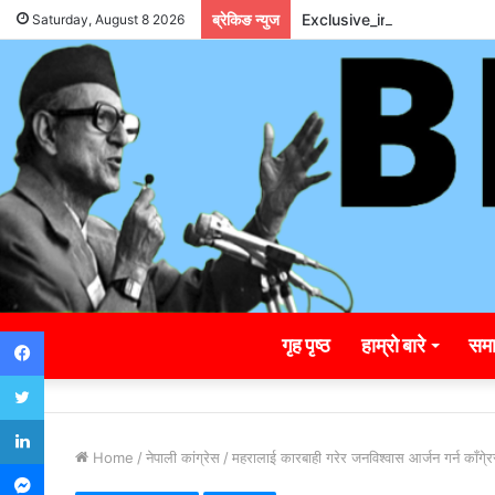
ब्रेकिङ न्युज
Exclusive_insights_surro
Saturday, August 8 2026
Facebook
गृह पृष्ठ
हाम्रो बारे
समा
Twitter
LinkedIn
Home
/
नेपाली कांग्रेस
/
महरालाई कारबाही गरेर जनविश्वास आर्जन गर्न काँगे्
Messenger