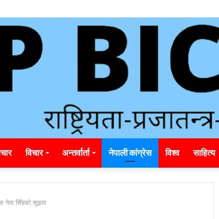
unding_rainbet_empower_informed_crypto_wagering_decision
चार
विचार
अन्तर्वार्ता
नेपाली कांग्रेस
विश्व
साहित्य
रस नेता सिँहको सुझाव