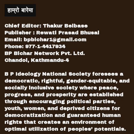
हाम्रो बारेमा
Chief Editor: Thakur Belbase
Publisher : Rewati Prasad Bhusal
Email:
bpbichar1@gmail.com
Phone: 977-1-4417934
BP Bichar Network Pvt. Ltd.
Chandol, Kathmandu-4
B P Ideology National Society foresees a
democratic, rightful, gender-equitable, and
socially inclusive society where peace,
progress, and prosperity are established
through encouraging political parties,
youth, women, and deprived citizens for
democratization and guaranteed human
rights that creates an environment of
optimal utilization of peoples’ potentials.