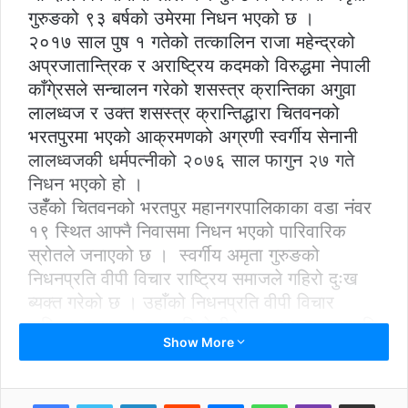
गुरुङको ९३ बर्षको उमेरमा निधन भएको छ ।
२०१७ साल पुष १ गतेको तत्कालिन राजा महेन्द्रको
अप्रजातान्त्रिक र अराष्ट्रिय कदमको विरुद्धमा नेपाली
काँगे्रसले सन्चालन गरेको शसस्त्र क्रान्तिका अगुवा
लालध्वज र उक्त शसस्त्र क्रान्तिद्धारा चितवनको
भरतपुरमा भएको आक्रमणको अग्रणी स्वर्गीय सेनानी
लालध्वजकी धर्मपत्नीको २०७६ साल फागुन २७ गते
निधन भएको हो ।
उहँँको चितवनको भरतपुर महानगरपालिकाका वडा नंवर
१९ स्थित आफ्नै निवासमा निधन भएको पारिवारिक
स्रोतले जनाएको छ । स्वर्गीय अमृता गुरुङको
निधनप्रति वीपी विचार राष्ट्रिय समाजले गहिरो दुःख
ब्यक्त गरेको छ । उहाँको निधनप्रति वीपी विचार
राष्ट्रिय समाजका सभापति केवी गुरुङ तथा सहसभापति
Show More
गोविन्दराज जोशीले मृत आत्माको चीर शान्तिको कामना
गदै सम्पूर्ण शोक सन्तप्त परिवारजनप्रति हार्दिक
समवेदना प्रकट गर्नुभएको हो ।
LinkedIn
Reddit
Messenger
WhatsApp
Viber
Share via Email