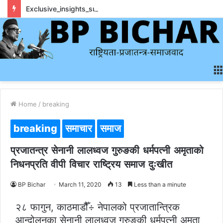
Exclusive_insights_surrounding_rainbet_empower_informed_crypto_wagering_decision
Home
/
breaking
breaking
समाचार
समाज
प्रजातन्त्र सेनानी लालध्वज गुरुङकी धर्मपत्नी अमृताको
निधनप्रति वीपी विचार राष्ट्रिय समाज दुःखीत
BP Bichar
March 11, 2020
13
Less than a minute
२८ फागुन, काठमाडौैँ÷ नेपालको प्रजातान्त्रिक
आन्दोलनका सेनानी लालध्वज गुरुङकी धर्मपत्नी अमृता