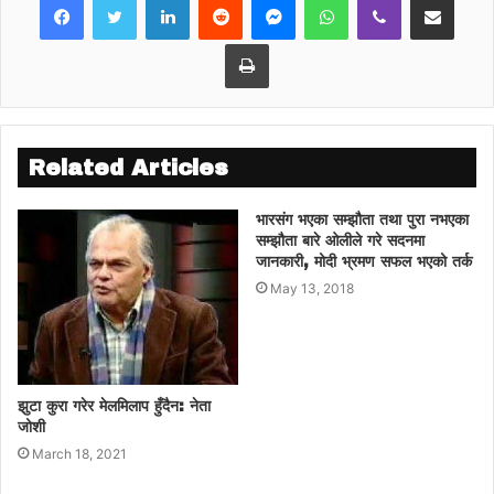
गत शुक्रवार सामान्य ज्वरो र टाउको दुख्ने समस्या
Print
देखिएपछि केसीले डेंगु परीक्षण गराएका थिए ।
केसीको स्वास्थ्य अवस्था सामान्य रहेको उनका प्रमुख
सचिव अमित शर्माले जानकारी दिए । राज्यमन्त्री
Related Articles
केसीलाई शरीर गल्ने, टाउको दुख्ने, कमजोर महसुस हुने
समस्या देखिएको छ ।
भारसंग भएका सम्झौता तथा पुरा नभएका
सम्झौता बारे ओलीले गरे सदनमा
जानकारी, मोदी भ्रमण सफल भएको तर्क
May 13, 2018
झुटा कुरा गरेर मेलमिलाप हुँदैन: नेता
जोशी
March 18, 2021