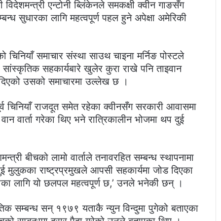
िदेशमन्त्री एन्टोनी ब्लिंकेनले समकक्षी क्वीन गाङसँग
न्ध सुधारका लागि महत्वपूर्ण पहल हुने अपेक्षा अमेरिकी
एको चिनियाँ समाचार संस्था साउथ चाइना मर्निङ पोस्टले
ा सांस्कृतिक सहकार्यबारे खुलेर कुरा राखे पनि ताइवान
वनी दिएको उसको समाचारमा उल्लेख छ ।
र्व चिनियाँ राजदूत समेत रहेका क्वीनसँग सरकारी आवासमा
ु वान वार्ता गरेका थिए भने रात्रिकालीन भोजमा थप दुई
शमन्त्री बीचको लामो वार्ताले तनावरहित सम्बन्ध स्थापनामा
दुई मुलुकका राष्ट्रप्रमुखले आपसी सहकार्यमा जोड दिएका
नाका लागि यो छलपल महत्वपूर्ण छ,’ उनले भनेकी छन् ।
िक सम्बन्ध सन् १९७९ यताकै न्युन विन्दुमा पुगेको बताएका
ीचको सम्बन्धमा दरार पैदा गरेको उनले बताएका थिए ।