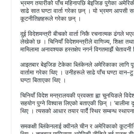
भ्रमण तयारीको पाँच महिनापछि बेइजिङ पुगेका अमेरिकी व
साढे सात घण्टा वार्ता गरेका छन् । यो भ्रमण आपसी सम्ब
कूटनीतिज्ञहरूले गरेका छन् ।
दुई विदेशमन्त्री बीचको वार्ता निकै रचनात्मक ढंगले भ
लेखेको छ । चिनियाँ विदेशमन्त्रीले वाणिज्य, शिक्षा तथ
मामिलामा अनावश्यक हस्तक्षेप नगर्न विगतमाझैं चेता
आइतबार बेइजिङ टेकेका ब्लिंकेनले अमेरिकाका लागि पू
वार्तामा गरेका थिए । उनीहरूले साढे पाँच घण्टा वान–ट
घण्टा बिताएका थिए ।
चिनियाँ विदेश मन्त्रालयकी प्रवक्ता ह्वा चुनयिङले विदे
सहयोग पुग्ने विश्वास लिएको बताएकी छिन् । ‘बालीमा 
थिए । त्यसको आधार तयार पार्दै स्थिर सम्बन्ध स्थाप
समकक्षी ब्लिंकेनलाई क्वीनले चीन र अमेरिकाको कूटनीत
थिए । ताइवान मामिलामा अमेरिकी नीतिले दुई मुलुक ब