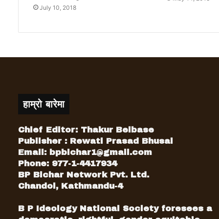
July 10, 2018
हाम्रो बारेमा
Chief Editor: Thakur Belbase
Publisher : Rewati Prasad Bhusal
Email:
bpbichar1@gmail.com
Phone: 977-1-4417934
BP Bichar Network Pvt. Ltd.
Chandol, Kathmandu-4
B P Ideology National Society foresees a