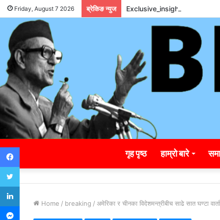
ब्रेकिङ न्युज
Exclusive_insights_surroun
Friday, August 7 2026
Facebook
गृह पृष्ठ
हाम्रो बारे
समा
Twitter
LinkedIn
Home
/
breaking
/
अमेरिका र चीनका विदेशमन्त्रीबीच साढे सात घण्टा वार्ता
Messenger