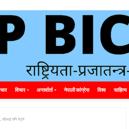
ding_rainbet_empower_informed_crypto_wagering_decision
चार
विचार
अन्तर्वार्ता
नेपाली कांग्रेस
विश्व
साहित्य
, सीलाई पनि भेट्ने