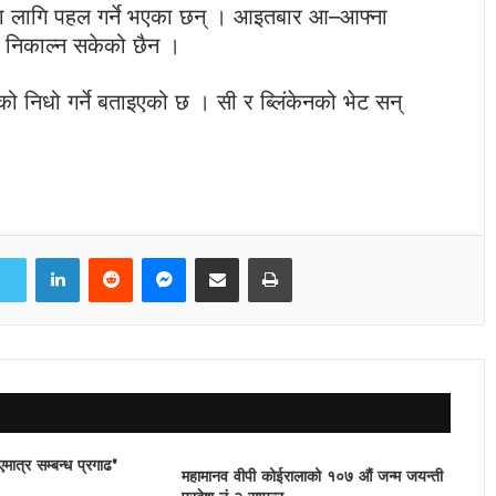
ेटका लागि पहल गर्ने भएका छन् । आइतबार आ–आफ्ना
ाम निकाल्न सकेको छैन ।
टको निधो गर्ने बताइएको छ । सी र ब्लिंकेनको भेट सन्
LinkedIn
Reddit
Messenger
Share via Email
Print
एमात्र सम्बन्ध प्रगाढ'
महामानव वीपी कोईरालाको १०७ औं जन्म जयन्ती